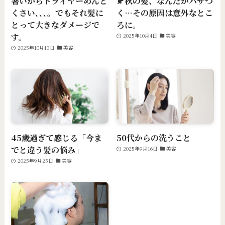
暑いからドライヤーめんど
🍂秋の髪、なんだかパサつ
くさい､､､。でもそれ髪に
く…その原因は意外なとこ
とって大きなダメージで
ろに。
す。
2025年10月4日
美容
2025年10月13日
美容
45歳過ぎて感じる「今ま
50代からの洗うこと
でと違う髪の悩み」
2025年9月16日
美容
2025年9月25日
美容