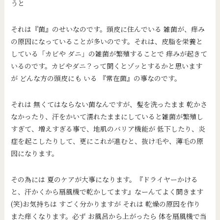
うと
それは『菌』のせいなのです。頭皮に住んでいる 雑菌が、痒み
の原因になっていることが多いのです。それは、皮脂を栄養と
している「カビや ダニ」の雑菌が繁殖することで 痒みが起きて
いるのです。カビやダニ？って聞くとゾッとするかと思います
が どんな方の頭皮にも いる 『常在菌』の事なのです。
それは 無くてはならない菌なんですが、髪を洗ったまま 乾かさ
なかったり、汗をかいて濡れたままにしていると雑菌が繁殖し
すぎて、増えすぎる事で、地肌のバリア機能が 低下したり、炎
症を起こしたりして、更にこれが進むと、抜け毛や、薄毛の原
因になります。
その為には 夏のケアが大事になります。『ドライヤーかける
と、汗かくから扇風機で乾かしてます』なーんてよく聞きます
(笑)お気持ちは すごく分かりますが それは 乾燥の原因を作り
また痒くなります。必ず お風呂から上がったら 体を扇風機で当